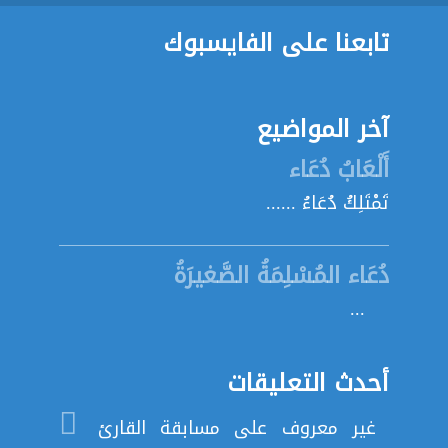
تابعنا على الفايسبوك
آخر المواضيع
أَلْعَابُ دُعَاء
تَمْتَلِكُ دُعَاءُ ......
دُعَاء المُسْلِمَةُ الصَّغيرَةُ
...
أحدث التعليقات
غير معروف
على
مسابقة القارئ