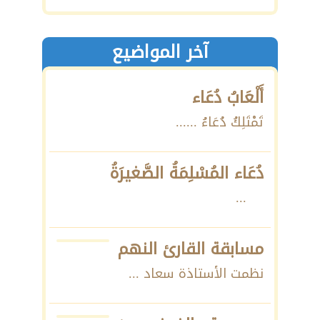
آخر المواضيع
أَلْعَابُ دُعَاء
تَمْتَلِكُ دُعَاءُ ......
دُعَاء المُسْلِمَةُ الصَّغيرَةُ
...
مسابقة القارئ النهم
نظمت الأستاذة سعاد ...