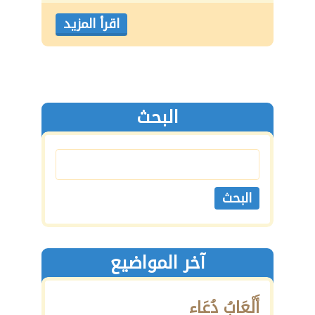
اقرأ المزيد
البحث
آخر المواضيع
أَلْعَابُ دُعَاء