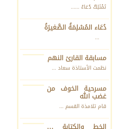
تَمْتَلِكُ دُعَاءُ ......
دُعَاء المُسْلِمَةُ الصَّغيرَةُ
...
مسابقة القارئ النهم
نظمت الأستاذة سعاد ...
مسرحية الخوف من
غضب الله
قام تلامذة القسم ...
الخط والكتابة …