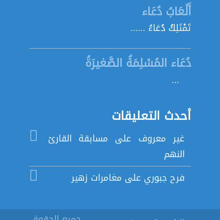
أَلْعَابُ دُعَاء
تَمْتَلِكُ دُعَاءُ ......
دُعَاء المُسْلِمَةُ الصَّغيرَةُ
...
أحدث التعليقات
غير معروف
على
مسابقة القارئ
النهم
فرح جبوري
على
مغامرات زهير
جميع الحقوق