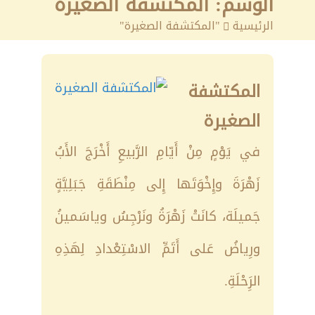
الوسم:
المكتشفة الصغيرة
الرئيسية
>
"المكتشفة الصغيرة"
المكتشفة
الصغيرة
في يَوْمٍ مِنْ أَيّامِ الرَّبيعِ أَخْرَجَ الأَبُ
زَهْرَةَ وإِخْوَتَها إِلى مِنْطَقَةِ جَبَلِيَّةٍ
جَميلَة، كانَتْ زَهْرَةُ ونَرْجِسُ وياسَمينُ
ورِياضُ عَلى أَتَمِّ الاسْتِعْدادِ لِهَذِهِ
الرَِحْلَةِ.