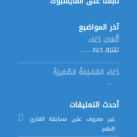
تابعنا على الفايسبوك
آخر المواضيع
أَلْعَابُ دُعَاء
تَمْتَلِكُ دُعَاءُ ......
دُعَاء المُسْلِمَةُ الصَّغيرَةُ
...
أحدث التعليقات
غير معروف
على
مسابقة القارئ
النهم