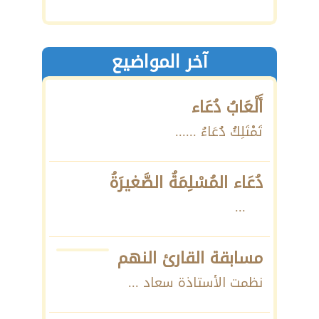
آخر المواضيع
أَلْعَابُ دُعَاء
تَمْتَلِكُ دُعَاءُ ......
دُعَاء المُسْلِمَةُ الصَّغيرَةُ
...
مسابقة القارئ النهم
نظمت الأستاذة سعاد ...