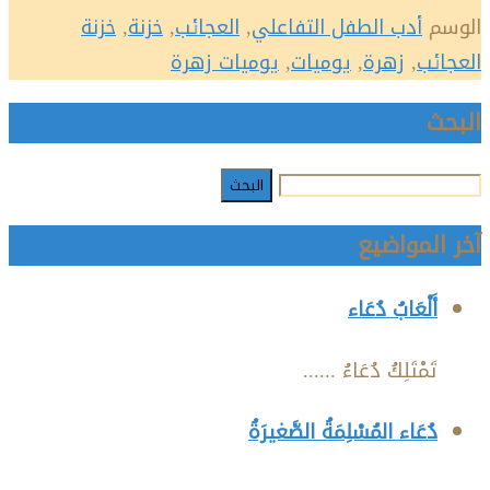
الوسم
أدب الطفل التفاعلي
,
العجائب
,
خزنة
,
خزنة
العجائب
,
زهرة
,
يوميات
,
يوميات زهرة
البحث
آخر المواضيع
أَلْعَابُ دُعَاء
تَمْتَلِكُ دُعَاءُ ......
دُعَاء المُسْلِمَةُ الصَّغيرَةُ