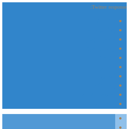
Twitter response:
الرئيسية
إقرأ مع دعاء
مغامرات زهير
يوميات زهرة
أنشطتنا
مكتبتي
ألعابي
إبداعاتكم
اصنعها بنفسك
تواصل معنا