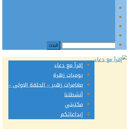
إقرأ مع دعاء
يوميات زهرة
مغامرات زهير – الحلقة الاولى –
أنشطتنا
مكتبتي
إبداعاتكم