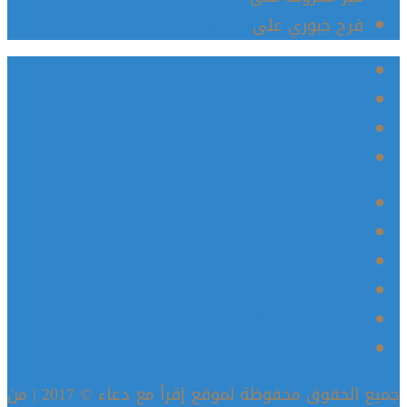
فرح جبوري
على
مغامرات زهير
الرئيسية
من نحن
ألعابي
اصنعها بنفسك
نبذة عن الموقع
تواصل معنا
جميع الحقوق محفوظة لموقع إقرأ مع دعاء © 2017 | من