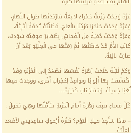
السُّلَّم بِمُساعَدَةِ مُرَبِّيَتها كَنْزَةَ.
مَرَّةً وَجَدَتْ جَزْمَةً حَمْراءَ لامِعَةً فَارْتَدَتْها طَوالَ النَّهارِ،
وَمَرَّةً وَجَدَتْ خِنْجَرًا مُزَيَّنًا بِالْعاجِ، فَظَنَّتْهُ تُحْفَةً أَثَرِيَّةً،
ومَرَّةً وَجَدَتْ دُمْيَةً مِنَ الْقُماشِ بِظَفائِرَ صوفِيَّةَ سَوْداءَ،
كانَتِ الأُمُّ قَدْ خاطَتْها ثُمَّ رَمَتْها في الْعِلِّيَّةِ بَعْدَ أَنْ
صارَتْ بالِيَةً.
وَكَمْ لَيْلَةً حَلَمَتْ زَهْرَةُ نَفْسَها تَصْعَدُ إِلى الْخَزْنَةِ وَقَدْ
اكْتَشَفَتْ بِها أَبْوابًا ونَوافِذَ لِحُجُراتٍ أُخْرى، وَوَجَدَتْ فيها
لُعَبًا جَميلَةً، وَمُفاجَئاتٍ كَثيرَةً…
كُلَّ مَساءٍ تَقِفُ زَهْرَةُ أَمامَ الْخَزْنَةِ تَتَأَمَّلُها وهِيَ تَقولُ :
– ماذا سَأَجِدُ فيكِ الْيَوْمَ؟ كَنْزَةُ أَرْجوكِ ساعِديني لأَصْعَدَ
الْعِلِّيَّةَ.