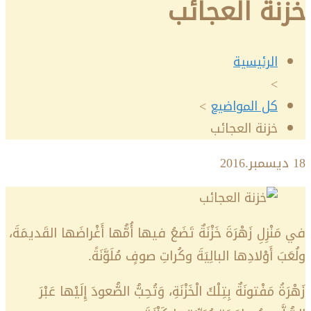
خزنة العجائب
الرئيسية
>
كل المواضيع
>
خزنة العجائب
18
ديسمبر.2016
في مَنْزِلِ زَهْرَةَ خَزْنَةٌ تَضَعُ فيها أُمُّها أَغْراضَها القَديمَةَ،
ولُعَبَ أَوْلادِها البالِيَةَ وكُراتِ صوفٍ مُلَوَّنَةً.
زَهْرَةُ مَفْتونَةٌ بِتِلْكَ الْخَزْنَةِ، وَتُحِبُّ الصُّعودَ إِلَيْها عَبْرَ