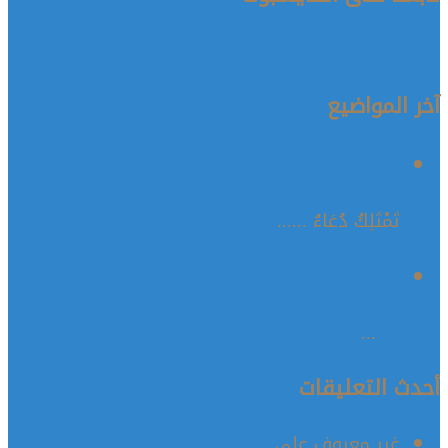
آخر المواضيع
أَلْعَابُ دُعَاء
تَمْتَلِكُ دُعَاءُ ......
دُعَاء المُسْلِمَةُ الصَّغيرَةُ
...
أحدث التعليقات
غير معروف
على
مسابقة القارئ النهم