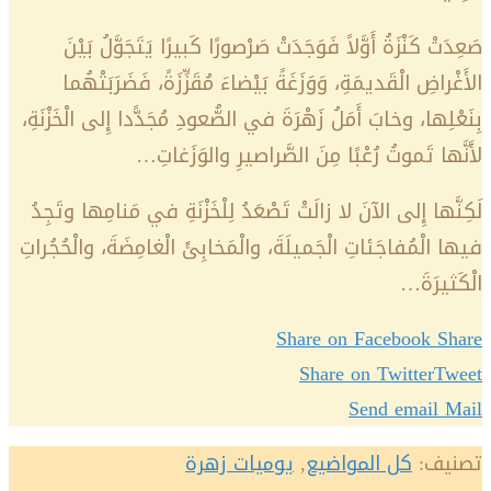
صَعِدَتْ كَنْزَةُ أَوَّلاً فَوَجَدَتْ صَرْصورًا كَبيرًا يَتَجَوَّلُ بَيْنَ
الأَغْراضِ الْقَديمَةِ، وَوَزَغَةً بَيْضاءَ مُقَزِّزَةً، فَضَرَبَتْهُما
بِنَعْلِها، وخابَ أَمَلُ زَهْرَةَ في الصُّعودِ مُجَدًّدا إِلى الْخَزْنَةِ،
لأَنَّها تَموتُ رُعْبًا مِنَ الصَّراصيرِ والوَزَغاتِ…
لَكِنَّها إِلى الآنَ لا زالَتْ تَصْعَدُ لِلْخَزْنَةِ في مَنامِها وتَجِدُ
فيها الْمُفاجَئاتِ الْجَميلَةَ، والْمَخابِئَ الْغامِضَةَ، والْحُجُراتِ
الْكَثيرَةَ…
Share on Facebook
Share
Share on Twitter
Tweet
Send email
Mail
تصنيف:
كل المواضيع
,
يوميات زهرة