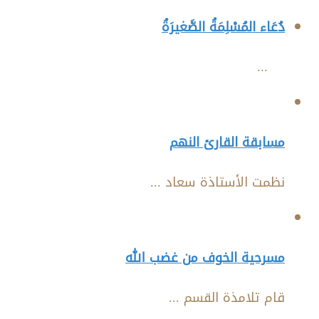
دُعَاء المُسْلِمَةُ الصَّغيرَةُ
...
مسابقة القارئ النهم
نظمت الأستاذة سعاد ...
مسرحية الخوف من غضب الله
قام تلامذة القسم ...