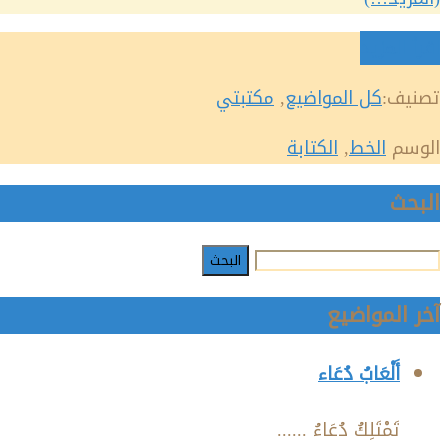
اقرأ المزيد
تصنيف:
كل المواضيع
,
مكتبتي
الوسم
الخط
,
الكتابة
البحث
آخر المواضيع
أَلْعَابُ دُعَاء
تَمْتَلِكُ دُعَاءُ ......