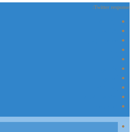
Twitter response:
الرئيسية
إقرأ مع دعاء
مغامرات زهير
يوميات زهرة
أنشطتنا
مكتبتي
ألعابي
إبداعاتكم
اصنعها بنفسك
تواصل معنا