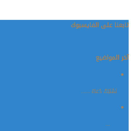
تابعنا على الفايسبوك
آخر المواضيع
أَلْعَابُ دُعَاء
تَمْتَلِكُ دُعَاءُ ......
دُعَاء المُسْلِمَةُ الصَّغيرَةُ
...