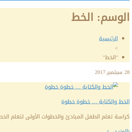
الوسم:
الخط
الرئيسية
>
"الخط"
28
سبتمبر.2017
الخط والكتابة … خطوة خطوة
كراسة تعلم الطفل المبادئ والخطوات الأولى لتعلم الخط 
(المزيد…)