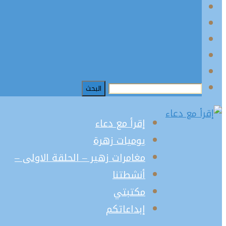
إقرأ مع دعاء
يوميات زهرة
مغامرات زهير – الحلقة الاولى –
أنشطتنا
مكتبتي
إبداعاتكم